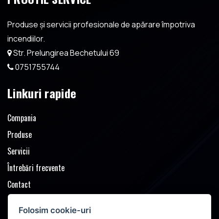
Ai nevoie de
produse sau servicii PSI?
Produse și servicii profesionale de apărare împotriva
incendiilor.
Discutăm rapid despre cerințe, îți recomandăm soluția
Str. Prelungirea Bechetului 69
potrivită și pregătim o ofertă clară, adaptată nevoilor tale.
0751755744
SOLICITĂ OFERTĂ
Linkuri rapide
Compania
Produse
Servicii
Întrebări frecvente
Contact
Solicita oferta
Folosim cookie-uri