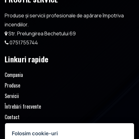
Ai nevoie de
produse sau servicii PSI?
Produse și servicii profesionale de apărare împotriva
incendiilor.
Discutăm rapid despre cerințe, îți recomandăm soluția
Str. Prelungirea Bechetului 69
potrivită și pregătim o ofertă clară, adaptată nevoilor tale.
0751755744
SOLICITĂ OFERTĂ
Linkuri rapide
Compania
Produse
Servicii
Întrebări frecvente
Contact
Solicita oferta
Folosim cookie-uri